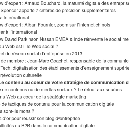
iew d’expert : Arnaud Bouchard, la maturité digitale des entrepris
y Spencer apporte 7 critères de précision supplémentaires
a international
ew d’expert : Alban Fournier, zoom sur l’Internet chinois
r à l’international
view David Parkinson Nissan EMEA & Inde réinvente le social me
r du Web est-il le Web social ?
l’art du réseau social d’entreprise en 2013
ew de membre : Jean-Marc Goachet, responsable de la communic
Tech, digitalisation des établissements d’enseignement supéri
r)évolution culturelle
 Le contenu au coeur de votre stratégie de communication di
gie de contenus ou de médias sociaux ? Le retour aux sources
enu Web au coeur de la stratégie marketing
e de tactiques de contenu pour la communication digitale
s sont-ils morts ?
es d’or pour réussir son blog d²entreprise
écificités du B2B dans la communication digitale