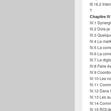
III.16.2 Int
?
Chapitre IV
IV.1 Synerg
IV.2 Dois-je
IV.3 Quelqu
IV.4 Le mar
IV.5 La comm
IV.6 La commu
IV.7 Le digit
IV.8 Faire 
IV.9 Coordon
IV.10 Les n
IV.11 Commun
IV.12 Dans la
IV.13 Les au
IV.14 Commen
IV.15 ROI de