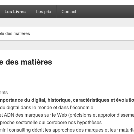
Les Livres
Les prix
Contact
ble des matières
le des matières
ents
mportance du digital, historique, caractéristiques et évoluti
 du digital dans le monde et dans l’économie
é et ADN des marques sur le Web (précisions et approfondisseme
proche sectorielle qui corrobore nos hypothèses
ini consulting décrit les approches des marques et leur maturit