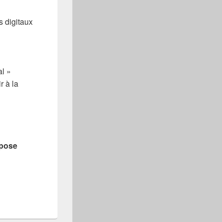
s digitaux
l »
 à la
mpose