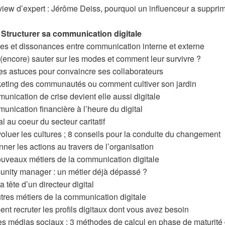
erview d’expert : Jérôme Deiss, pourquoi un influenceur a suppri
 Structurer sa communication digitale
ies et dissonances entre communication interne et externe
 (encore) sauter sur les modes et comment leur survivre ?
es astuces pour convaincre ses collaborateurs
keting des communautés ou comment cultiver son jardin
unication de crise devient elle aussi digitale
nication financière à l’heure du digital
al au coeur du secteur caritatif
évoluer les cultures ; 8 conseils pour la conduite du changement
ner les actions au travers de l’organisation
ouveaux métiers de la communication digitale
ity manager : un métier déjà dépassé ?
 tête d’un directeur digital
tres métiers de la communication digitale
t recruter les profils digitaux dont vous avez besoin
s médias sociaux : 3 méthodes de calcul en phase de maturité