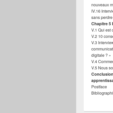
nouveaux m
IV.16 Interv
sans perdre l
Chapitre 5 P
V.1 Qui est 
V.2 10 conse
V.3 Intervie
communicat
digitale ? »
V.4 Comment 
V.5 Nous so
Conclusion
apprentiss
Postface
Bibliograph