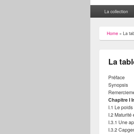
Primary
La collection
menu
Home
»
La ta
La tab
Préface
Synopsis
Remerciem
Chapitre I I
I.1 Le poids
I.2 Maturit
I.3.1 Une ap
I.3.2 Capgem