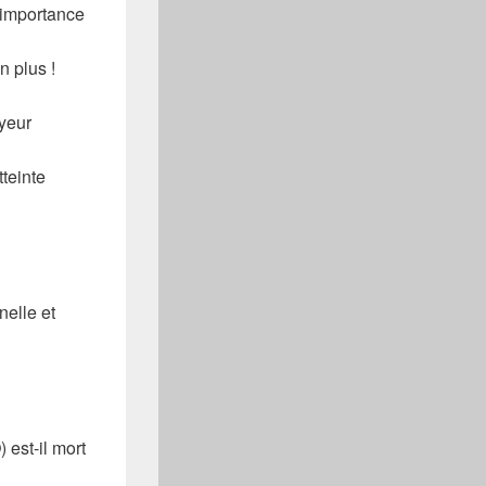
’importance
n plus !
oyeur
tteinte
nnelle et
 est-il mort