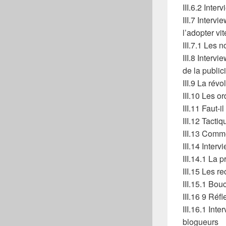
III.6.2 Inter
III.7 Intervi
l’adopter vi
III.7.1 Les 
III.8 Intervi
de la publici
III.9 La ré
III.10 Les o
III.11 Faut-
III.12 Tactiq
III.13 Comm
III.14 Interv
III.14.1 La p
III.15 Les r
III.15.1 Bou
III.16 9 Réfle
III.16.1 Int
blogueurs