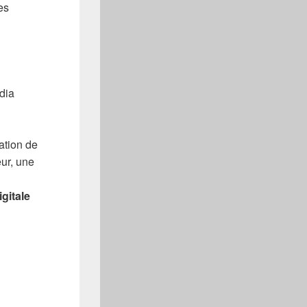
es
dia
ation de
eur, une
gitale