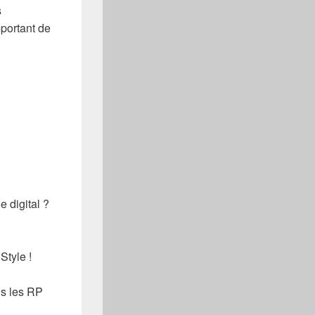
s
important de
e digital ?
tyle !
ns les RP