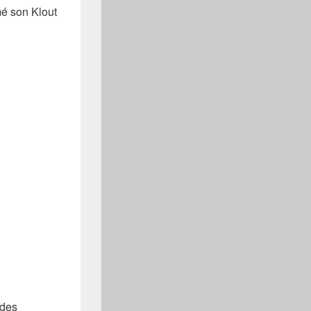
mé son Klout
 des