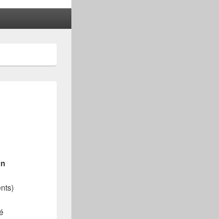
on
nts)
é