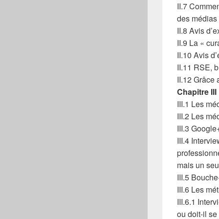
II.7 Commen
des médias
II.8 Avis d’
II.9 La « cu
II.10 Avis d
II.11 RSE, b
II.12 Grâce
Chapitre II
III.1 Les m
III.2 Les m
III.3 Google+
III.4 Intervi
professionne
mais un seul
III.5 Bouche-
III.6 Les m
III.6.1 Inter
ou doit-il se