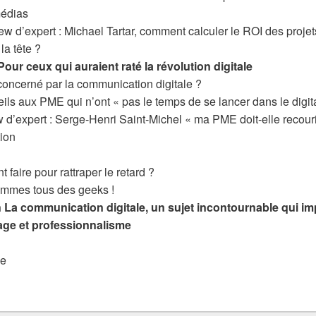
édias
iew d’expert : Michael Tartar, comment calculer le ROI des projet
a tête ?
our ceux qui auraient raté la révolution digitale
concerné par la communication digitale ?
ils aux PME qui n’ont « pas le temps de se lancer dans le digita
w d’expert : Serge-Henri Saint-Michel « ma PME doit-elle recourir
ion
faire pour rattraper le retard ?
mmes tous des geeks !
 La communication digitale, un sujet incontournable qui i
age et professionnalisme
ie