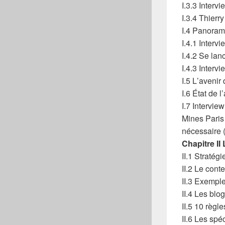
I.3.3 Interv
I.3.4 Thierr
I.4 Panoram
I.4.1 Intervi
I.4.2 Se lance
I.4.3 Inter
I.5 L’aveni
I.6 État de 
I.7 Intervi
Mines Paris 
nécessaire (
Chapitre II
II.1 Straté
II.2 Le cont
II.3 Exempl
II.4 Les blog
II.5 10 règl
II.6 Les sp