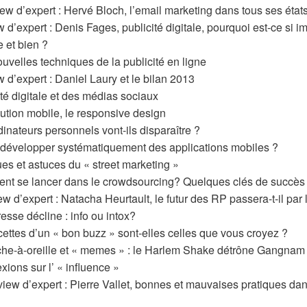
view d’expert : Hervé Bloch, l’email marketing dans tous ses état
ew d’expert : Denis Fages, publicité digitale, pourquoi est-ce si 
te et bien ?
nouvelles techniques de la publicité en ligne
ew d’expert : Daniel Laury et le bilan 2013
té digitale et des médias sociaux
volution mobile, le responsive design
rdinateurs personnels vont-ils disparaître ?
il développer systématiquement des applications mobiles ?
ues et astuces du « street marketing »
ent se lancer dans le crowdsourcing? Quelques clés de succès
iew d’expert : Natacha Heurtault, le futur des RP passera-t-il par l
resse décline : info ou intox?
ecettes d’un « bon buzz » sont-elles celles que vous croyez ?
che-à-oreille et « memes » : le Harlem Shake détrône Gangnam S
xions sur l’ « influence »
erview d’expert : Pierre Vallet, bonnes et mauvaises pratiques da