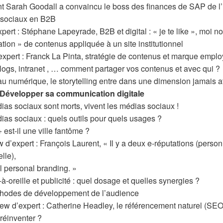
t Sarah Goodall a convaincu le boss des finances de SAP de l
 sociaux en B2B
expert : Stéphane Lapeyrade, B2B et digital : « je te like », moi no
ration » de contenus appliquée à un site institutionnel
’expert : Franck La Pinta, stratégie de contenus et marque empl
logs, intranet , … comment partager vos contenus et avec qui ?
 au numérique, le storytelling entre dans une dimension jamais a
I Développer sa communication digitale
édias sociaux sont morts, vivent les médias sociaux !
édias sociaux : quels outils pour quels usages ?
 est-il une ville fantôme ?
ew d’expert : François Laurent, « Il y a deux e-réputations (perso
lle),
 personal branding. »
à-oreille et publicité : quel dosage et quelles synergies ?
éthodes de développement de l’audience
view d’expert : Catherine Headley, le référencement naturel (SEO)
 réinventer ?