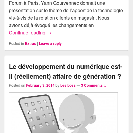
Forum à Paris, Yann Gourvennec donnait une
présentation sur le thème de l’apport de la technologie
vis-à-vis de la relation clients en magasin. Nous
avions déjà évoqué les changements en
Du s-commerce au u-commerce … 7 exem
Continue reading
→
Posted in
Extras
|
Leave a reply
Le développement du numérique est-
il (réellement) affaire de génération ?
Posted on
February 3, 2014
by
Les boss
—
3 Comments ↓