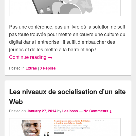
Pas une conférence, pas un livre où la solution ne soit
pas toute trouvée pour mettre en œuvre une culture du
digital dans l’entreprise : il suffit d’embaucher des
jeunes et de les mettre à la barre et hop !
Le développement du numérique est-il (ré
Continue reading
→
Posted in
Extras
|
3
Replies
Les niveaux de socialisation d’un site
Web
Posted on
January 27, 2014
by
Les boss
—
No Comments ↓