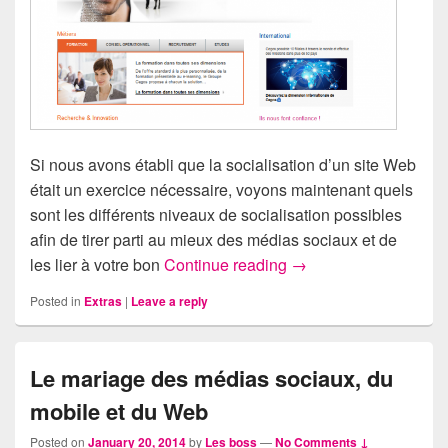
Si nous avons établi que la socialisation d’un site Web
était un exercice nécessaire, voyons maintenant quels
sont les différents niveaux de socialisation possibles
afin de tirer parti au mieux des médias sociaux et de
Les niveaux de social
les lier à votre bon
Continue reading
→
Posted in
Extras
|
Leave a reply
Le mariage des médias sociaux, du
mobile et du Web
Posted on
January 20, 2014
by
Les boss
—
No Comments ↓